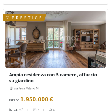
Ampia residenza con 5 camere, affaccio
su giardino
via Frua Milano MI
1.950.000 €
PREZZO:
2
245 m
|
7
|
4