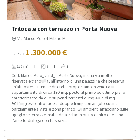
Trilocale con terrazzo in Porta Nuova
Via Marco Polo 4 Milano MI
1.300.000 €
PREZZO:
2
130 m
|
3
|
2
Cod: Marco Polo_vend_ - Porta Nuova, in una via molto
riservata e tranquilla, all’interno di una palazzina che preserva
un’atmosfera intima e discreta, proponiamo in vendita un
appartamento di circa 130 mq, posto al primo ed ultimo piano
caratterizzato da due stupendi terrazzi di mq 40 e di mq
90.L’ingresso introduce al doppio living con angolo cucina
parzialmente a vista e zona pranzo. Gli ambienti affacciano sulle
rigogliose terrazze invitando al relax in pieno centro di Milano.
L’arredo dialoga con lo spazi...