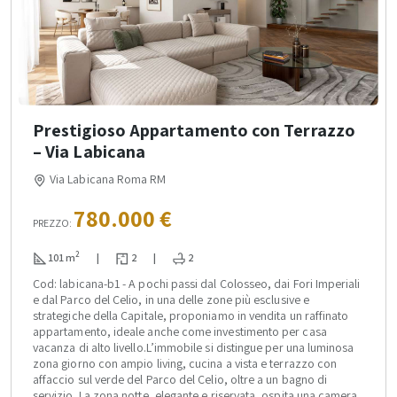
Prestigioso Appartamento con Terrazzo
– Via Labicana
Via Labicana Roma RM
780.000 €
PREZZO:
2
101 m
|
2
|
2
Cod: labicana-b1 - A pochi passi dal Colosseo, dai Fori Imperiali
e dal Parco del Celio, in una delle zone più esclusive e
strategiche della Capitale, proponiamo in vendita un raffinato
appartamento, ideale anche come investimento per casa
vacanza di alto livello.L’immobile si distingue per una luminosa
zona giorno con ampio living, cucina a vista e terrazzo con
affaccio sul verde del Parco del Celio, oltre a un bagno di
servizio. La zona notte, elegante e riservata, ospita una camera