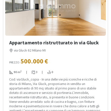
Appartamento ristrutturato in via Gluck
via Gluck 62 Milano MI
500.000 €
PREZZO:
2
90 m
|
3
|
0
Cod: viaGluck_copia - In una delle vie più iconiche e ricche di
storia di Milano, Via Gluck, proponiamo in vendita un
appartamento di 90 mq situato al primo piano di uno stabile
dotato di ascensore e servizio di portineria.L’immobile,
recentemente ristrutturato, si presenta in buone condizioni.
Viene venduto arredato solo di cucina e bagno, con finiture
moderne e pavimentazione in rovere che dona calore a tutti gli
ambienti.L’appartamento si compone di un luminoso soggiorno