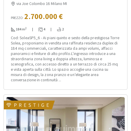
via Joe Colombo 16 Milano MI
2.700.000 €
PREZZO:
2
184 m
|
4
|
2
Cod: SoleaSP5_6 - Ai piani quinto e sesto della prestigiosa Torre
Solea, proponiamo in vendita una raffinata residenza duplex di
184 mq commerciali, caratterizzata da ampi volumi, affacci
panoramici e finiture di alto profilo.L’ingresso introduce a una
straordinaria zona living a doppia altezza, luminosa e
scenografica, con accesso diretto a un terrazzo di circa 25 mq
e vista aperta sulla città. Lo spazio accoglie una cucina su
misura di design, la zona pranzo e un’elegante area
conversazione in continuità ...