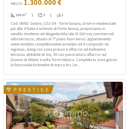
1.300.000 €
PREZZO:
2
100 m
|
2
|
1
Cod: VEND. Solaria_C02.04 - Torre Solaria, la torre residenziale
più alta d’Italia e simbolo di Porta Nuova, proponiamo in
vendita moderno ed elegante bilocale di 100 mq commerciali
oltre terrazzo, situato al 7° piano fuori terra.L’appartamento
viene venduto completamente arredato ed è composto da
ingresso, living con zona pranzo e affaccio sul bellissimo
terrazzo abitabile di mq. 30 con panoramico affaccio sul
Duomo di Milano e sulla Torre Velasca. Completa la zona giorno
la funzionale kichinette di marca Arc Lin...