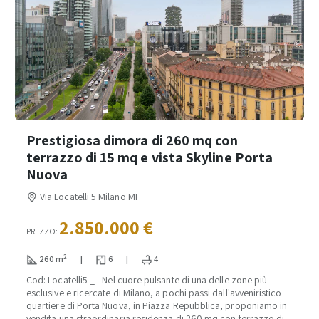
Prestigiosa dimora di 260 mq con
terrazzo di 15 mq e vista Skyline Porta
Nuova
Via Locatelli 5 Milano MI
2.850.000 €
PREZZO:
2
260 m
|
6
|
4
Cod: Locatelli5 _ - Nel cuore pulsante di una delle zone più
esclusive e ricercate di Milano, a pochi passi dall'avveniristico
quartiere di Porta Nuova, in Piazza Repubblica, proponiamo in
vendita una straordinaria residenza di 260 mq con terrazzo di