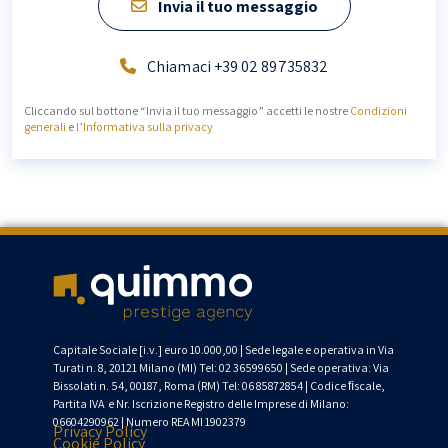
Invia il tuo messaggio
Chiamaci +39 02 89735832
Cliccando sul bottone “Invia il tuo messaggio” accetti le nostre
Condizioni
generali
e
l’Informativa sulla privacy
Capitale Sociale [
i.v
.] euro 10.000,00 | Sede legale
e operativa
in Via
Turati n. 8, 20121 Milano (MI)
Tel: 02 36599650
|
Sede operativa: Via
Bissolati
n. 54, 00187, Roma (RM) Tel:
06 85872854
| Codice
ﬁ
scale
,
Partita
IVA
e
Nr. Iscrizione Registro delle Imprese di Milano:
06604290962 | Numero REA MI 1902379
Privacy Policy
Cookie Policy