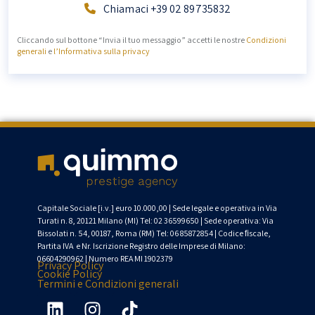
Chiamaci +39 02 89735832
Cliccando sul bottone “Invia il tuo messaggio” accetti le nostre
Condizioni
generali
e
l’Informativa sulla privacy
Capitale Sociale [
i.v
.] euro 10.000,00 | Sede legale
e operativa
in Via
Turati n. 8, 20121 Milano (MI)
Tel: 02 36599650
|
Sede operativa: Via
Bissolati
n. 54, 00187, Roma (RM) Tel:
06 85872854
| Codice
ﬁ
scale
,
Partita
IVA
e
Nr. Iscrizione Registro delle Imprese di Milano:
06604290962 | Numero REA MI 1902379
Privacy Policy
Cookie Policy
Termini e Condizioni generali