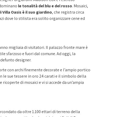
predominano
le tonalità del blu e del rosso
. Mosaici,
di Villa Oasis è il suo giardino
, che registra circa
azi dove lo stilista era solito organizzare cene ed
no migliaia di visitatori. Il palazzo fronte mare è
ile sfarzoso e fuori dal comune. Ad oggi, la
 defunto designer.
orte con archi finemente decorate e l’ampio portico
on le sue tessere in oro 24 carati e il simbolo della
 ricoperte di mosaici e vi si accede da un’ampia
rcondato da oltre 1.100 ettari di terreno della