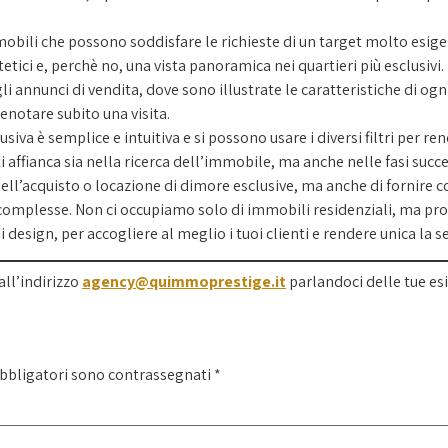
mmobili che possono soddisfare le richieste di un target molto esi
stetici e, perchè no, una vista panoramica nei quartieri più esclusivi.
li annunci di vendita, dove sono illustrate le caratteristiche di og
enotare subito una visita.
usiva è semplice e intuitiva e si possono usare i diversi filtri per r
affianca sia nella ricerca dell’immobile, ma anche nelle fasi succes
 nell’acquisto o locazione di dimore esclusive, ma anche di fornire 
 complesse. Non ci occupiamo solo di immobili residenziali, ma propo
 design, per accogliere al meglio i tuoi clienti e rendere unica la se
all’indirizzo
agency@quimmoprestige.it
parlandoci delle tue esi
obbligatori sono contrassegnati
*