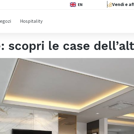
Vendi e af
EN
egozi
Hospitality
: scopri le case dell’a