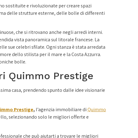
o sostituite e rivoluzionate per creare spazi
rma delle strutture esterne, delle bolle di differenti
sinuose, che si ritrovano anche negli arredi interni.
endida vista panoramica sul litorale francese. La
lle sue celebri sfilate. Ogni stanza è stata arredata
more dello stilista per il mare e la Costa Azzurra.
oniche bolle.
pri Quimmo Prestige
ssima casa, prendendo spunto dalle idee visionarie
immo Prestige
,
l’agenzia immobiliare di
Quimmo
llo, selezionando solo le migliori offerte e
ofessionale che può aiutarti a trovare le migliori