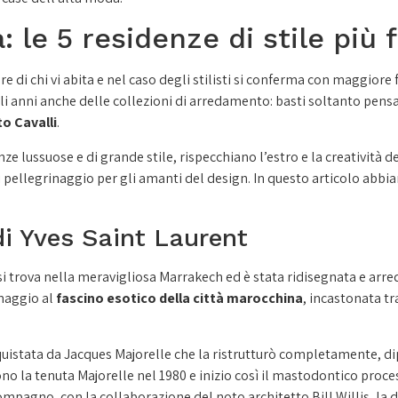
: le 5 residenze di stile più
ere di chi vi abita e nel caso degli stilisti si conferma con maggior
i anni anche delle collezioni di arredamento: basti soltanto pensare
o Cavalli
.
e lussuose e di grande stile, rispecchiano l’estro e la creatività de
di pellegrinaggio per gli amanti del design. In questo articolo abbi
di Yves Saint Laurent
 si trova nella meravigliosa Marrakech ed è stata ridisegnata e arr
omaggio al
fascino esotico della città marocchina
, incastonata tr
quistata da Jacques Majorelle che la ristrutturò completamente, di
ono la tenuta Majorelle nel 1980 e inizio così il mastodontico proce
ompagno, con la collaborazione del noto architetto Bill Willis, la 