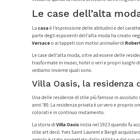
Le case dell’alta moda
La
casa
è l’espressione delle abitudini e del caratt
parte degli esponenti dell’alta moda ha creato negl
Versace
o ai tappeti con motivi
animalier
di
Robert
Le case dell’alta moda, oltre ad essere delle residenz
trasformate in musei, hotel o veri e propri luoghi 
vediamo insieme quali sono.
Villa Oasis, la residenza 
Una delle residenze di stile più famose in assoluto
anni ’80. La residenza privata è un vero e proprio 
colorati e in continuo mutamento.
La storia di
Villa Oasis
inizia nel 1923 quando fu ac
stile art decò. Yves Saint Laurent e Bergè acquistar
angolo è stato progettato dallo stilista e dal suo c