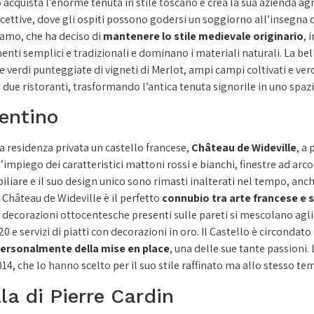
quista l’enorme tenuta in stile toscano e crea la sua azienda agricol
cettive, dove gli ospiti possono godersi un soggiorno all’insegna d
amo, che ha deciso di
mantenere lo stile medievale originario
, 
nti semplici e tradizionali e dominano i materiali naturali. La bel
ine verdi punteggiate di vigneti di Merlot, ampi campi coltivati e v
 due ristoranti, trasformando l’antica tenuta signorile in uno spazi
lentino
a residenza privata un castello francese,
Château de Wideville
, a 
e l’impiego dei caratteristici mattoni rossi e bianchi, finestre ad ar
liare e il suo design unico sono rimasti inalterati nel tempo, anche
o Château de Wideville è il perfetto
connubio tra arte francese e s
e decorazioni ottocentesche presenti sulle pareti si mescolano agli 
’20 e servizi di piatti con decorazioni in oro. Il Castello è circondat
ersonalmente della mise en place
, una delle sue tante passioni.
, che lo hanno scelto per il suo stile raffinato ma allo stesso te
lla di Pierre Cardin