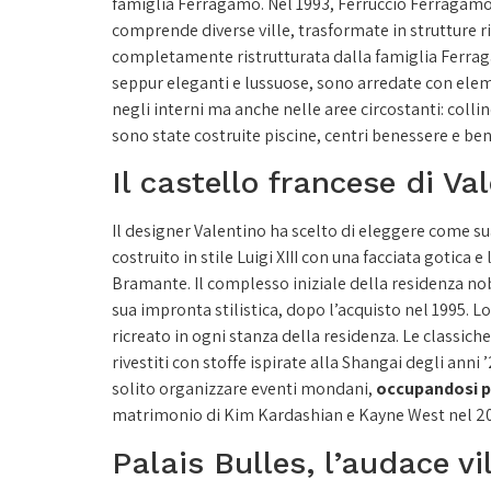
famiglia Ferragamo. Nel 1993, Ferruccio Ferragamo ac
comprende diverse ville, trasformate in strutture ri
completamente ristrutturata dalla famiglia Ferrag
seppur eleganti e lussuose, sono arredate con eleme
negli interni ma anche nelle aree circostanti: coll
sono state costruite piscine, centri benessere e ben
Il castello francese di Va
Il designer Valentino ha scelto di eleggere come su
costruito in stile Luigi XIII con una facciata gotica 
Bramante. Il complesso iniziale della residenza nobi
sua impronta stilistica, dopo l’acquisto nel 1995. L
ricreato in ogni stanza della residenza. Le classich
rivestiti con stoffe ispirate alla Shangai degli anni 
solito organizzare eventi mondani,
occupandosi p
matrimonio di Kim Kardashian e Kayne West nel 2014
Palais Bulles, l’audace vi