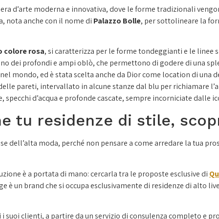
pera d’arte moderna e innovativa, dove le forme tradizionali vengon
a, nota anche con il nome di
Palazzo Bolle
, per sottolineare la fo
o colore rosa
, si caratterizza per le forme tondeggianti e le linee 
dono dei profondi e ampi oblò, che permettono di godere di una spl
la nel mondo, ed è stata scelta anche da Dior come location di una de
elle pareti, intervallato in alcune stanze dal blu per richiamare l’a
ne, specchi d’acqua e profonde cascate, sempre incorniciate dalle ic
e tu residenze di stile, sco
ase dell’alta moda, perché non pensare a come arredare la tua pro
luzione è a portata di mano: cercarla tra le proposte esclusive di
Qu
e è un brand che si occupa esclusivamente di residenze di alto live
i i suoi clienti, a partire da un servizio di consulenza completo e pr