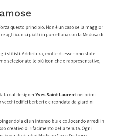
 famose
e forza questo principio. Non è un caso se la maggior
 agli iconici piatti in porcellana con la Medusa di
gli stilisti. Addiritura, molte di esse sono state
amo selezionato le più iconiche e rappresentative,
edata dal designer
Yves Saint Laurent
nei primi
a vecchi edifici berberi e circondata da giardini
pingendola di un intenso blu e collocando arredi in
sso creativo di rifacimento della tenuta. Ogni
designer di giardini Madison Cox e l’estroso