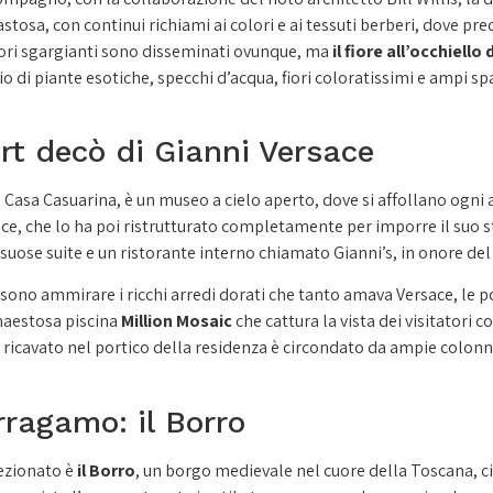
fastosa, con continui richiami ai colori e ai tessuti berberi, dove 
olori sgargianti sono disseminati ovunque, ma
il fiore all’occhiello 
dio di piante esotiche, specchi d’acqua, fiori coloratissimi e ampi sp
art decò di Gianni Versace
asa Casuarina, è un museo a cielo aperto, dove si affollano ogni an
ace, che lo ha poi ristrutturato completamente per imporre il suo st
ssuose suite e un ristorante interno chiamato Gianni’s, in onore del
ssono ammirare i ricchi arredi dorati che tanto amava Versace, le p
 maestosa piscina
Million Mosaic
che cattura la vista dei visitatori c
 ricavato nel portico della residenza è circondato da ampie colonne
rragamo: il Borro
ezionato è
il Borro
, un borgo medievale nel cuore della Toscana, ci