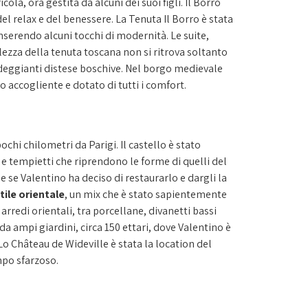
a, ora gestita da alcuni dei suoi figli. Il Borro
el relax e del benessere. La Tenuta Il Borro è stata
inserendo alcuni tocchi di modernità. Le suite,
lezza della tenuta toscana non si ritrova soltanto
erdeggianti distese boschive. Nel borgo medievale
o accogliente e dotato di tutti i comfort.
pochi chilometri da Parigi. Il castello è stato
co e tempietti che riprendono le forme di quelli del
 se Valentino ha deciso di restaurarlo e dargli la
tile orientale
, un mix che è stato sapientemente
arredi orientali, tra porcellane, divanetti bassi
o da ampi giardini, circa 150 ettari, dove Valentino è
 Lo Château de Wideville è stata la location del
mpo sfarzoso.