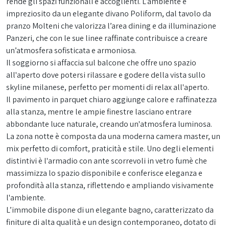
rende gli spazi funzionali e accoglienti. L’ambiente è
impreziosito da un elegante divano Poliform, dal tavolo da
pranzo Molteni che valorizza l’area dining e da illuminazione
Panzeri, che con le sue linee raffinate contribuisce a creare
un’atmosfera sofisticata e armoniosa.
Il soggiorno si affaccia sul balcone che offre uno spazio
all'aperto dove potersi rilassare e godere della vista sullo
skyline milanese, perfetto per momenti di relax all'aperto.
Il pavimento in parquet chiaro aggiunge calore e raffinatezza
alla stanza, mentre le ampie finestre lasciano entrare
abbondante luce naturale, creando un'atmosfera luminosa.
La zona notte è composta da una moderna camera master, un
mix perfetto di comfort, praticità e stile. Uno degli elementi
distintivi è l'armadio con ante scorrevoli in vetro fumè che
massimizza lo spazio disponibile e conferisce eleganza e
profondità alla stanza, riflettendo e ampliando visivamente
l'ambiente.
L’immobile dispone di un elegante bagno, caratterizzato da
finiture di alta qualità e un design contemporaneo, dotato di