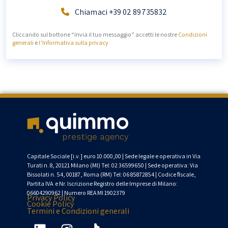
Chiamaci +39 02 89735832
Cliccando sul bottone “Invia il tuo messaggio” accetti le nostre
Condizioni
generali
e
l’Informativa sulla privacy
Capitale Sociale [
i.v
.] euro 10.000,00 | Sede legale
e operativa
in Via
Turati n. 8, 20121 Milano (MI)
Tel: 02 36599650
|
Sede operativa: Via
Bissolati
n. 54, 00187, Roma (RM) Tel:
06 85872854
| Codice
ﬁ
scale
,
Partita
IVA
e
Nr. Iscrizione Registro delle Imprese di Milano:
06604290962 | Numero REA MI 1902379
Privacy Policy
Cookie Policy
Termini e Condizioni generali