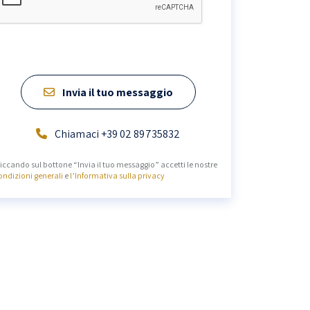
Invia il tuo messaggio
Chiamaci +39 02 89735832
liccando sul bottone “Invia il tuo messaggio” accetti le nostre
ondizioni generali
e
l’Informativa sulla privacy