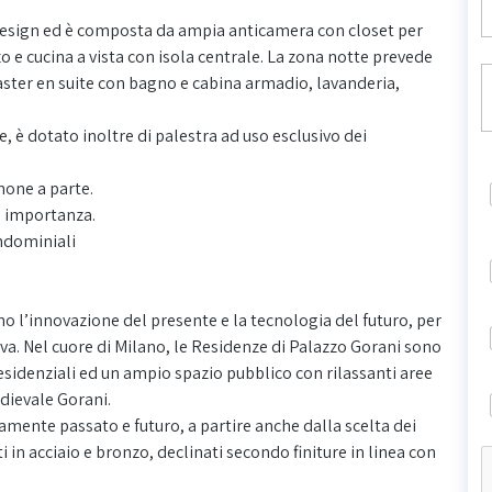
design ed è composta da ampia anticamera con closet per
zo e cucina a vista con isola centrale. La zona notte prevede
ter en suite con bagno e cabina armadio, lavanderia,
, è dotato inoltre di palestra ad uso esclusivo dei
none a parte.
ia importanza.
ondominiali
rano l’innovazione del presente e la tecnologia del futuro, per
. Nel cuore di Milano, le Residenze di Palazzo Gorani sono
 residenziali ed un ampio spazio pubblico con rilassanti aree
edievale Gorani.
mente passato e futuro, a partire anche dalla scelta dei
i in acciaio e bronzo, declinati secondo finiture in linea con