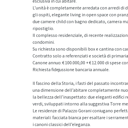
esclusiva in cui abitare.
L’unità è completamente arredata con arredi di 
gli ospiti, elegante living in open space con pran
due camere child con bagno dedicato, camera mas
ripostiglio.
Il complesso residenziale, di recente realizzazione
condomini.
Su richiesta sono disponibili box e cantina con ca
Contratto solo a referenziati e società di primar
Canone annuo: € 100.000,00 + € 12.000 di spese c
Richiesta fidejussione bancaria annuale.
Il fascino della Storia, i fasti del passato incont
una dimensione dell’abitare completamente nuova
la bellezza dell’inaspettato: due eleganti edifici
verdi, sviluppati intorno alla suggestiva Torre m
Le residenze di Palazzo Gorani coniugano perfetta
materiali: facciata bianca per esaltare i serrament
i canoni classici dell’eleganza.