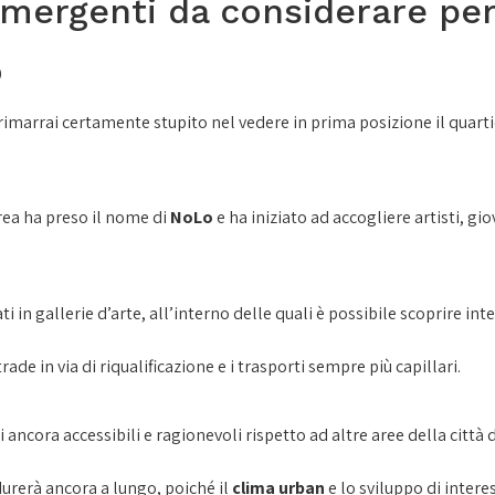
i emergenti da considerare pe
o
rimarrai certamente stupito nel vedere in prima posizione il quarti
area ha preso il nome di
NoLo
e ha iniziato ad accogliere artisti, gi
mati in gallerie d’arte, all’interno delle quali è possibile scoprire i
rade in via di riqualificazione e i trasporti sempre più capillari.
 ancora accessibili e ragionevoli rispetto ad altre aree della citt
urerà ancora a lungo, poiché il
clima urban
e lo sviluppo di intere