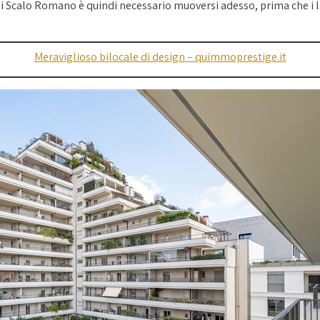
 Scalo Romano è quindi necessario muoversi adesso, prima che i lav
Meraviglioso bilocale di design – quimmoprestige.it