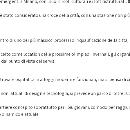
ergenti a Milano, con i suoi circoli culturali e i loft ristrutturati,
è stato considerato una croce della città, con una stazione non più
o di uno dei più massicci processi di riqualificazione della città, i
elto come location delle prossime olimpiadi invernali, gli organi 
al punto di vista dei servizi.
 trovare ospitalità in alloggi moderni e funzionali, ma si pensa di 
anoni attuali di design e tecnologia, si prevede un parco di oltre 1
iere concepito soprattutto per i più giovani, comodo per raggiunger
e dinamico e attuale.