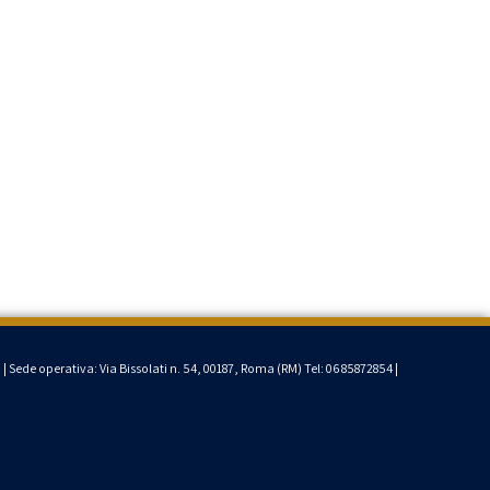
0
|
Sede operativa: Via Bissolati
n. 54, 00187, Roma (RM) Tel:
06 85872854
|