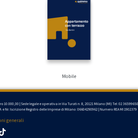
Mobile
uro 10.000,00 | Sede legale
e operativa
in Via Turati n. 8, 20121 Milano (MI)
Tel: 02 3659965
VA
e
Nr. Iscrizione Registro delle Imprese di Milano: 06604290962 | Numero REA MI 1902379
oni generali