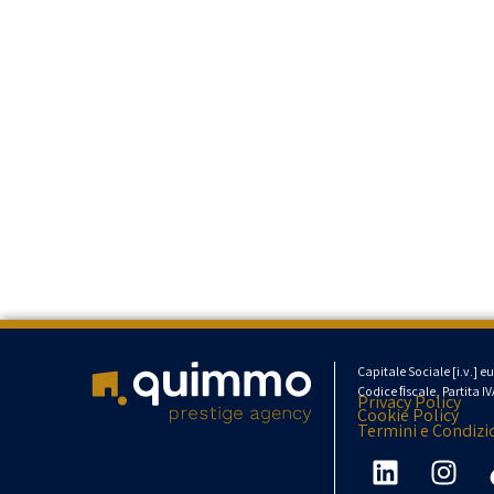
Capitale Sociale [
i.v
.] e
Codice
ﬁ
scale
, Partita
I
Privacy Policy
Cookie Policy
Termini e Condizi