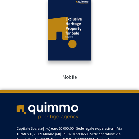
Mobile
Capitale Sociale [
i.v
.] euro 10.000,00 | Sede legale
e operativa
in Via
Turati n. 8, 20121 Milano (MI)
Tel: 02 36599650
|
Sede operativa: Via